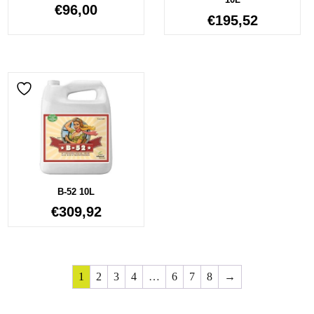
€
96,00
€
195,52
B-52 10L
€
309,92
1
2
3
4
…
6
7
8
→