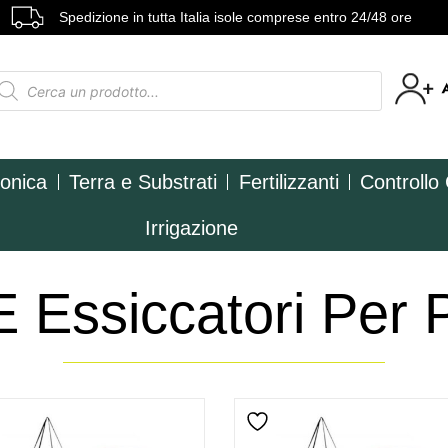
Spedizione in tutta Italia isole comprese entro 24/48 ore
ponica
Terra e Substrati
Fertilizzanti
Controllo
Irrigazione
E Essiccatori Per 