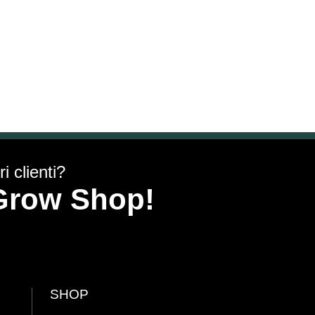
i clienti?
y Grow Shop!
SHOP