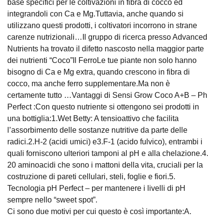
base specifici per le coltivazioni in fibra di cocco ed
integrandoli con Ca e Mg.Tuttavia, anche quando si
utilizzano questi prodotti, i coltivatori incorrono in strane
carenze nutrizionali…Il gruppo di ricerca presso Advanced
Nutrients ha trovato il difetto nascosto nella maggior parte
dei nutrienti “Coco”Il FerroLe tue piante non solo hanno
bisogno di Ca e Mg extra, quando crescono in fibra di
cocco, ma anche ferro supplementare.Ma non è
certamente tutto …Vantaggi di Sensi Grow Coco A+B – Ph
Perfect :Con questo nutriente si ottengono sei prodotti in
una bottiglia:1.Wet Betty: A tensioattivo che facilita
l’assorbimento delle sostanze nutritive da parte delle
radici.2.H-2 (acidi umici) e3.F-1 (acido fulvico), entrambi i
quali forniscono ulteriori tamponi al pH e alla chelazione.4.
20 aminoacidi che sono i mattoni della vita, cruciali per la
costruzione di pareti cellulari, steli, foglie e fiori.5.
Tecnologia pH Perfect – per mantenere i livelli di pH
sempre nello “sweet spot”.
Ci sono due motivi per cui questo è così importante:A.