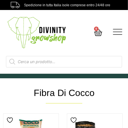
Spedizione in tutta Italia isole comprese entro 24/48 ore
0
Fibra Di Cocco