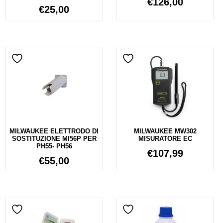
€
126,00
€
25,00
MILWAUKEE ELETTRODO DI
MILWAUKEE MW302
SOSTITUZIONE MI56P PER
MISURATORE EC
PH55- PH56
€
107,99
€
55,00