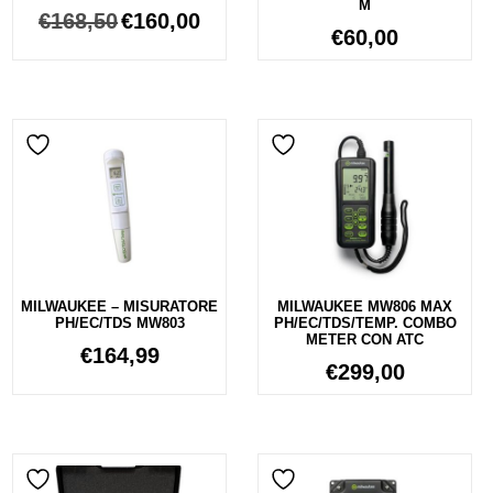
M
€
168,50
€
160,00
€
60,00
MILWAUKEE – MISURATORE
MILWAUKEE MW806 MAX
PH/EC/TDS MW803
PH/EC/TDS/TEMP. COMBO
METER CON ATC
€
164,99
€
299,00