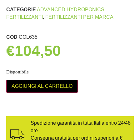
CATEGORIE
ADVANCED HYDROPONICS
,
FERTILIZZANTI
,
FERTILIZZANTI PER MARCA
COD
COL635
€
104,50
Disponibile
AGGIUNGI AL CARRELLO
Spedizione garantita in tutta Italia entro 24/48
ore
Consegna gratuita per ordini superiori a €