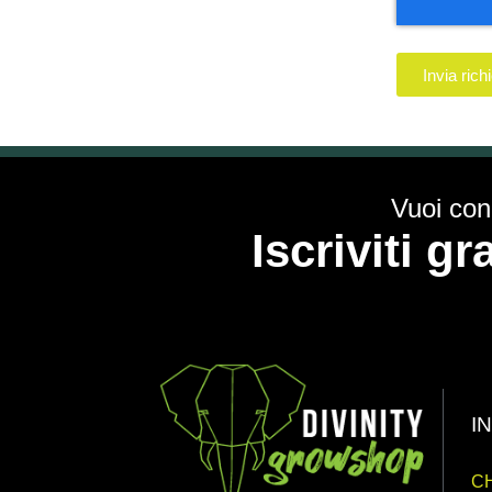
Invia rich
Vuoi cono
Iscriviti g
I
CH