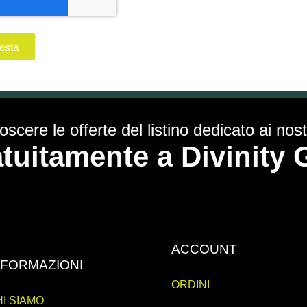
iesta
scere le offerte del listino dedicato ai nostr
ratuitamente a Divinit
ACCOUNT
NFORMAZIONI
ORDINI
I SIAMO