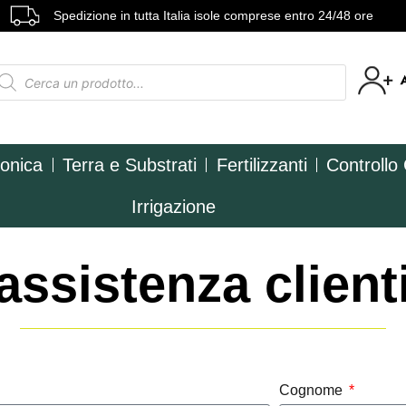
Spedizione in tutta Italia isole comprese entro 24/48 ore
ponica
Terra e Substrati
Fertilizzanti
Controllo
Irrigazione
assistenza client
Cognome