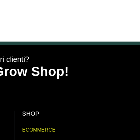
i clienti?
y Grow Shop!
SHOP
ECOMMERCE