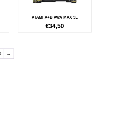
ATAMI A+B AWA MAX 5L
€
34,50
9
→