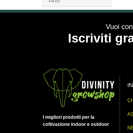
TALEE
Vuoi cono
Iscriviti g
I
CH
AS
I migliori prodotti per la
coltivazione indoor e outdoor
N