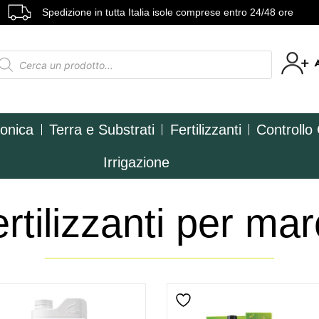
Spedizione in tutta Italia isole comprese entro 24/48 ore
ponica
Terra e Substrati
Fertilizzanti
Controllo
Irrigazione
rtilizzanti per ma