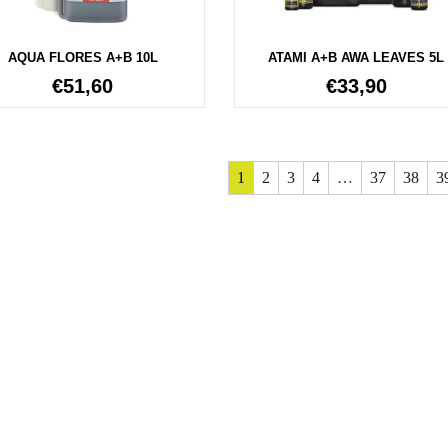
AQUA FLORES A+B 10L
ATAMI A+B AWA LEAVES 5L
€
51,60
€
33,90
1
2
3
4
…
37
38
3