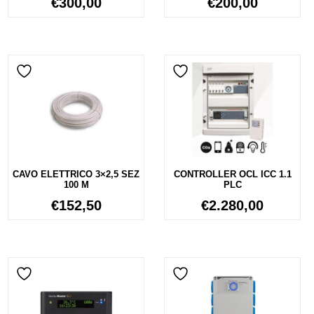
€
300,00
€
200,00
CAVO ELETTRICO 3×2,5 SEZ
CONTROLLER OCL ICC 1.1
100 M
PLC
€
152,50
€
2.280,00