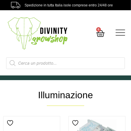
Spedizione in tutta Italia isole comprese entro 24/48 ore
0
Illuminazione