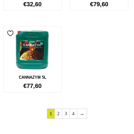
€
32,60
€
79,60
CANNAZYM 5L
€
77,60
1
2
3
4
→