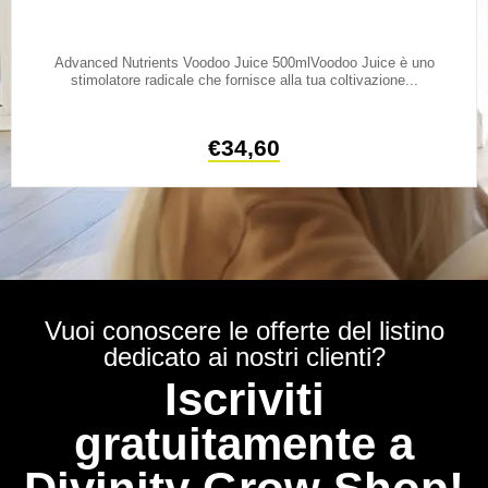
Advanced Nutrients Voodoo Juice 500mlVoodoo Juice è uno
stimolatore radicale che fornisce alla tua coltivazione...
€
34,60
Vuoi conoscere le offerte del listino
dedicato ai nostri clienti?
Iscriviti
gratuitamente a