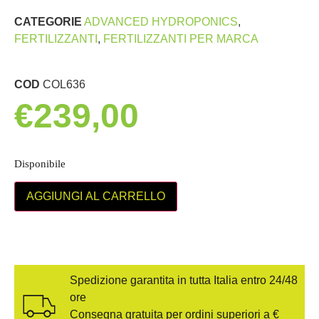
CATEGORIE
ADVANCED HYDROPONICS
,
FERTILIZZANTI
,
FERTILIZZANTI PER MARCA
COD
COL636
€
239,00
Disponibile
AGGIUNGI AL CARRELLO
Spedizione garantita in tutta Italia entro 24/48
ore
Consegna gratuita per ordini superiori a €