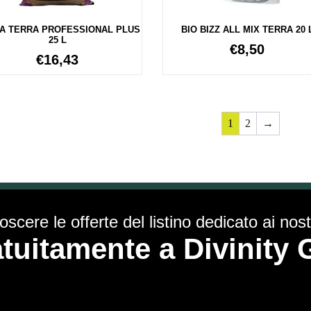
A TERRA PROFESSIONAL PLUS
BIO BIZZ ALL MIX TERRA 20 
25 L
€
8,50
€
16,43
1
2
→
scere le offerte del listino dedicato ai nostr
ratuitamente a Divinit