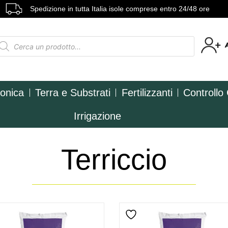
Spedizione in tutta Italia isole comprese entro 24/48 ore
ponica
Terra e Substrati
Fertilizzanti
Controllo
Irrigazione
Terriccio