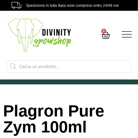
Spedizione in tutta Italia isole comprese entro 24/48 ore
0
Plagron Pure
Zym 100ml