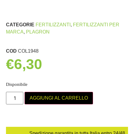
CATEGORIE
FERTILIZZANTI
,
FERTILIZZANTI PER
MARCA
,
PLAGRON
COD
COL1948
€
6,30
Disponibile
AGGIUNGI AL CARRELLO
Spedizione garantita in tutta Italia entro 24/48