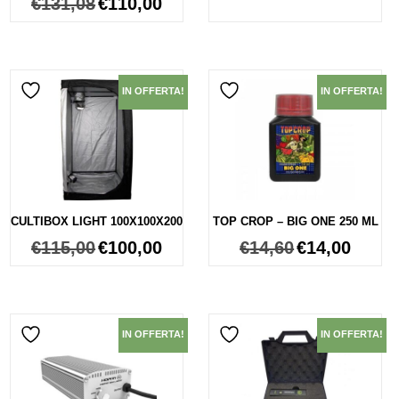
€
131,08
€
110,00
IN OFFERTA!
IN OFFERTA!
CULTIBOX LIGHT 100X100X200
TOP CROP – BIG ONE 250 ML
€
115,00
€
100,00
€
14,60
€
14,00
IN OFFERTA!
IN OFFERTA!