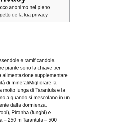
cco anonimo nel pieno
spetto della tua privacy
ssendole e ramificandole.
tre piante sono la chiave per
are alimentazione supplementare
tà di mineraliMigliorare la
a molto lunga di Tarantula e la
fino a quando si mescolano in un
mente dalla dormienza,
obi), Piranha (funghi) e
tula – 250 mlTarantula – 500