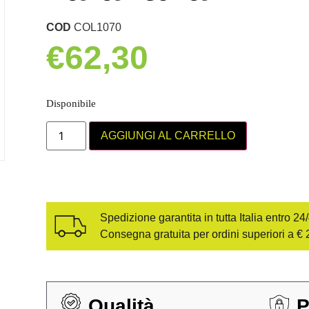
COD
COL1070
€
62,30
Disponibile
AGGIUNGI AL CARRELLO
Spedizione garantita in tutta Italia entro 24
Consegna gratuita per ordini superiori a € 
Qualità
P