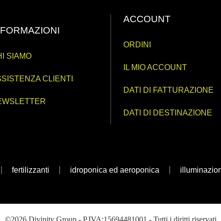
ACCOUNT
NFORMAZIONI
ORDINI
I SIAMO
IL MIO ACCOUNT
SISTENZA CLIENTI
DATI DI FATTURAZIONE
EWSLETTER
DATI DI DESTINAZIONE
fertilizzanti
idroponica ed aeroponica
illuminazio
©2026 Divinity Group - P.IVA:15694481001 - Tutti i diritti riservati