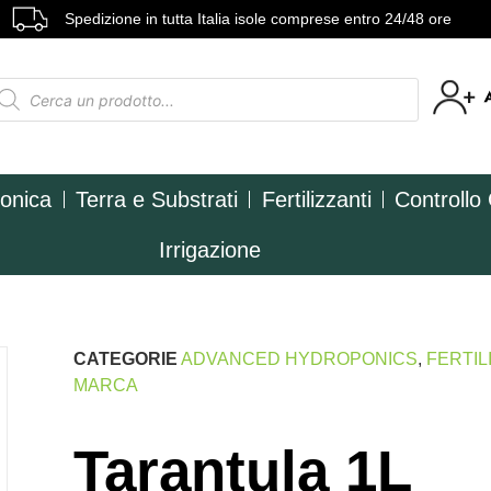
Spedizione in tutta Italia isole comprese entro 24/48 ore
ponica
Terra e Substrati
Fertilizzanti
Controllo
Irrigazione
CATEGORIE
ADVANCED HYDROPONICS
,
FERTIL
MARCA
Tarantula 1L