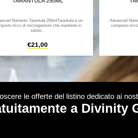
TARANTULA 250ML
TA
anced Nutrients Tarantula 250mlTarantula è un
Advanced Nutrie
posto ricco di microrganismi che mantiene in
composto ricco
salute...
€
21,00
scere le offerte del listino dedicato ai nostr
ratuitamente a Divinit