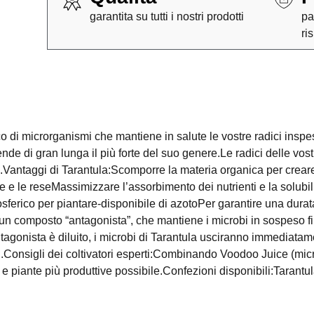
garantita su tutti i nostri prodotti
pa
ri
 di microrganismi che mantiene in salute le vostre radici inspe
rende di gran lunga il più forte del suo genere.Le radici delle vos
ra.Vantaggi di Tarantula:Scomporre la materia organica per cre
te e le reseMassimizzare l’assorbimento dei nutrienti e la solubili
osferico per piantare-disponibile di azotoPer garantire una durat
on un composto “antagonista”, che mantiene i microbi in sospeso 
antagonista è diluito, i microbi di Tarantula usciranno immediata
.Consigli dei coltivatori esperti:Combinando Voodoo Juice (micr
ici e piante più produttive possibile.Confezioni disponibili:Taran