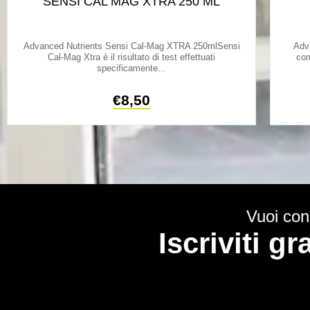
SENSI CAL MAG XTRA 250 ML
Advanced Nutrients Sensi Cal-Mag XTRA 250mlSensi
Adv
Cal-Mag Xtra è il risultato di test effettuati
com
specificamente...
€
8,50
Vuoi cono
Iscriviti g