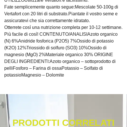
UTILIZZOUtilizzare Vertafort è facilissimo.
Fate semplicemente quanto segue:Mescolate 50-100g di
Vertafort con 20 litri di substrato.Piantate il vostro seme e
assicuratevi che sia correttamente idratato.
Otterrete così una nutrizione completa per 10-12 settimane.
Più facile di così! CONTENUTO/ANALISIAzoto organico
(N) 6%Anidride fosforica (P2O5) 7%Ossido di potassio
(K2O) 12%Triossido di solfuro (SO3) 10%Ossido di
magnesio (MgO) 2%Materiale organico 30% ORIGINE
DEGLI INGREDIENTI:Azoto organico – sottoprodotto di
pelliFosforo – Farina di ossaPotassio – Solfato di
potassioMagnesio – Dolomite
PRODOTTI CORRELATI