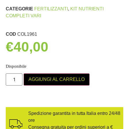
CATEGORIE
FERTILIZZANTI
,
KIT NUTRIENTI
COMPLETI VARI
COD
COL1961
€
40,00
Disponibile
AGGIUNGI AL CARRELLO
Spedizione garantita in tutta Italia entro 24/48
ore
Consegna gratuita per ordini superiori a €