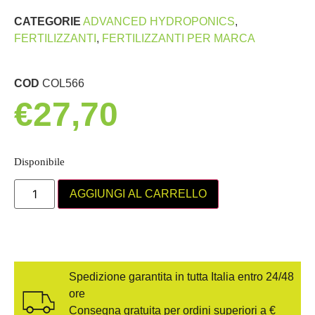
CATEGORIE
ADVANCED HYDROPONICS
,
FERTILIZZANTI
,
FERTILIZZANTI PER MARCA
COD
COL566
€
27,70
Disponibile
AGGIUNGI AL CARRELLO
Spedizione garantita in tutta Italia entro 24/48
ore
Consegna gratuita per ordini superiori a €