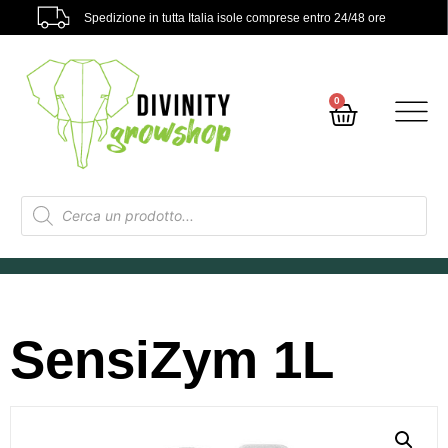
Spedizione in tutta Italia isole comprese entro 24/48 ore
0
SensiZym 1L