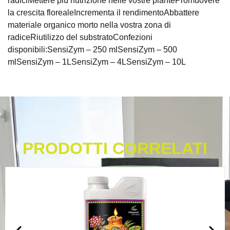
radiciMettere più nutrizione nelle vostre piantePromuovere
la crescita florealeIncrementa il rendimentoAbbattere
materiale organico morto nella vostra zona di
radiceRiutilizzo del substratoConfezioni
disponibili:SensiZym – 250 mlSensiZym – 500
mlSensiZym – 1LSensiZym – 4LSensiZym – 10L
PRODOTTI CORRELATI