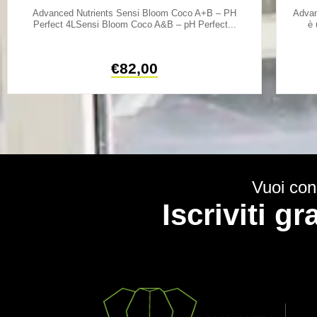
Advanced Nutrients Sensi Bloom Coco A+B – PH
Advan
Perfect 4LSensi Bloom Coco A&B – pH Perfect...
è 
€
82,00
Vuoi cono
Iscriviti g