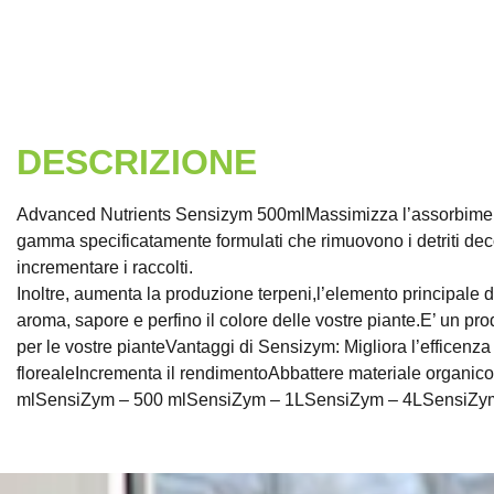
DESCRIZIONE
Advanced Nutrients Sensizym 500mlMassimizza l’assorbime
gamma specificatamente formulati che rimuovono i detriti decomp
incrementare i raccolti.
Inoltre, aumenta la produzione terpeni,l’elemento principale d
aroma, sapore e perfino il colore delle vostre piante.E’ un prod
per le vostre pianteVantaggi di Sensizym: Migliora l’efficenza
florealeIncrementa il rendimentoAbbattere materiale organico
mlSensiZym – 500 mlSensiZym – 1LSensiZym – 4LSensiZy