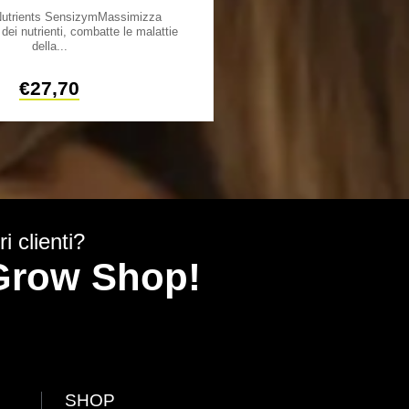
utrients SensizymMassimizza
Advanced Nurients Sensi
dei nutrienti, combatte le malattie
Perfect 4LSensi Grow Coco A
della...
€
27,70
€
80,
i clienti?
y Grow Shop!
SHOP