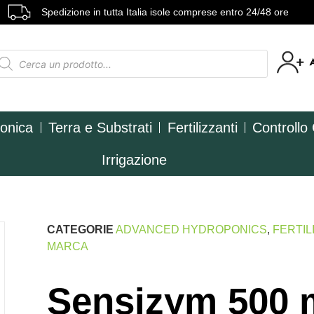
Spedizione in tutta Italia isole comprese entro 24/48 ore
ponica
Terra e Substrati
Fertilizzanti
Controllo
Irrigazione
CATEGORIE
ADVANCED HYDROPONICS
,
FERTIL
MARCA
Sensizym 500 