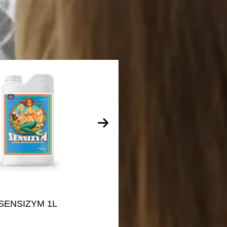
SENSIZYM 1L
SENSI GROW C