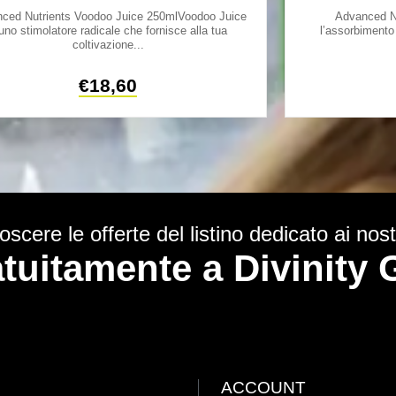
ced Nutrients Voodoo Juice 250mlVoodoo Juice
Advanced N
uno stimolatore radicale che fornisce alla tua
l’assorbimento 
coltivazione...
€
18,60
scere le offerte del listino dedicato ai nostr
ratuitamente a Divinit
ACCOUNT