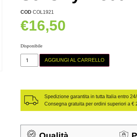
COD
COL1921
€
16,50
Disponibile
AGGIUNGI AL CARRELLO
Spedizione garantita in tutta Italia entro 24
Consegna gratuita per ordini superiori a € 
Qualità
P