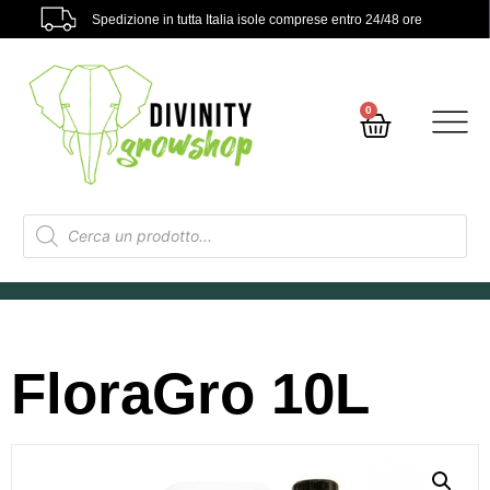
Spedizione in tutta Italia isole comprese entro 24/48 ore
0
FloraGro 10L