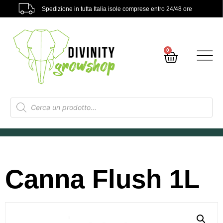
Spedizione in tutta Italia isole comprese entro 24/48 ore
0
Canna Flush 1L