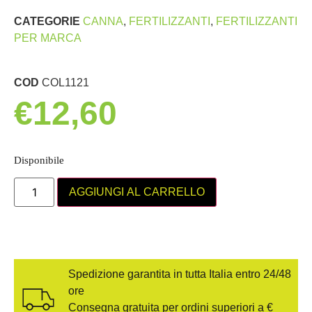
CATEGORIE
CANNA
,
FERTILIZZANTI
,
FERTILIZZANTI
PER MARCA
COD
COL1121
€
12,60
Disponibile
AGGIUNGI AL CARRELLO
Spedizione garantita in tutta Italia entro 24/48
ore
Consegna gratuita per ordini superiori a €