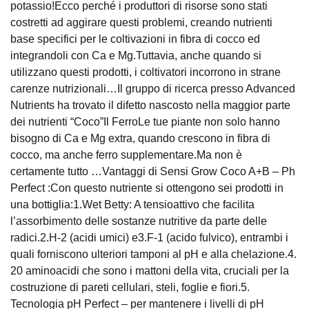
potassio!Ecco perché i produttori di risorse sono stati
costretti ad aggirare questi problemi, creando nutrienti
base specifici per le coltivazioni in fibra di cocco ed
integrandoli con Ca e Mg.Tuttavia, anche quando si
utilizzano questi prodotti, i coltivatori incorrono in strane
carenze nutrizionali…Il gruppo di ricerca presso Advanced
Nutrients ha trovato il difetto nascosto nella maggior parte
dei nutrienti “Coco”Il FerroLe tue piante non solo hanno
bisogno di Ca e Mg extra, quando crescono in fibra di
cocco, ma anche ferro supplementare.Ma non è
certamente tutto …Vantaggi di Sensi Grow Coco A+B – Ph
Perfect :Con questo nutriente si ottengono sei prodotti in
una bottiglia:1.Wet Betty: A tensioattivo che facilita
l’assorbimento delle sostanze nutritive da parte delle
radici.2.H-2 (acidi umici) e3.F-1 (acido fulvico), entrambi i
quali forniscono ulteriori tamponi al pH e alla chelazione.4.
20 aminoacidi che sono i mattoni della vita, cruciali per la
costruzione di pareti cellulari, steli, foglie e fiori.5.
Tecnologia pH Perfect – per mantenere i livelli di pH