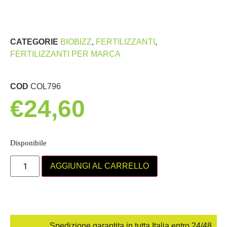
CATEGORIE
BIOBIZZ
,
FERTILIZZANTI
,
FERTILIZZANTI PER MARCA
COD
COL796
€
24,60
Disponibile
AGGIUNGI AL CARRELLO
Spedizione garantita in tutta Italia entro 24/48