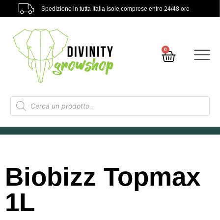
Spedizione in tutta Italia isole comprese entro 24/48 ore
0
Biobizz Topmax
1L