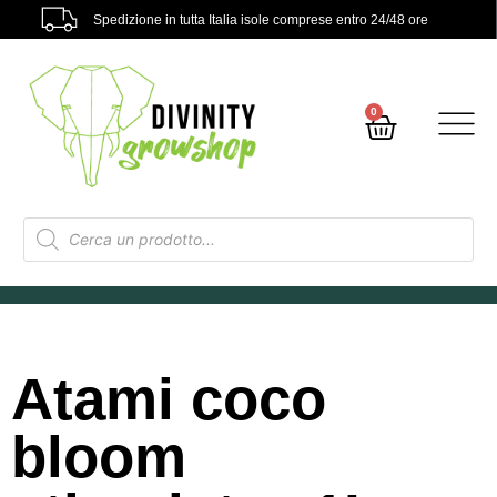
Spedizione in tutta Italia isole comprese entro 24/48 ore
0
Atami coco
bloom