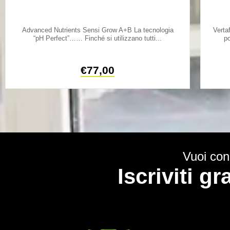
Advanced Nutrients Sensi Grow A+B La tecnologia
Verta
“pH Perfect”…… Finché si utilizzano tutti...
po
€
77,00
Vuoi cono
Iscriviti g