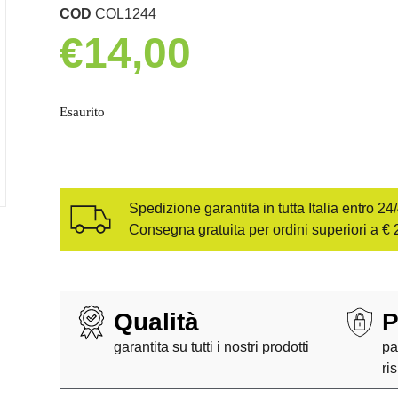
COD
COL1244
€
14,00
Esaurito
Spedizione garantita in tutta Italia entro 24
Consegna gratuita per ordini superiori a € 
Qualità
P
garantita su tutti i nostri prodotti
pa
ri