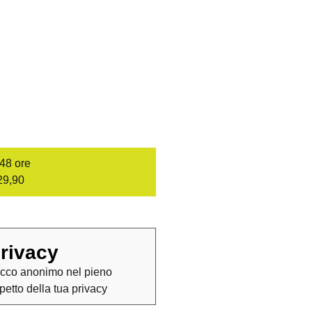
/48 ore
29,90
rivacy
cco anonimo nel pieno
spetto della tua privacy