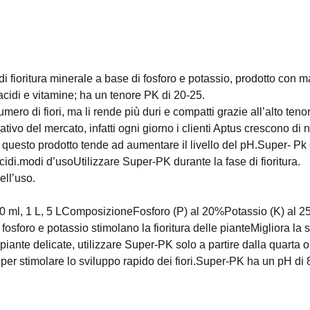
fioritura minerale a base di fosforo e potassio, prodotto con ma
cidi e vitamine; ha un tenore PK di 20-25.
ero di fiori, ma li rende più duri e compatti grazie all’alto teno
vativo del mercato, infatti ogni giorno i clienti Aptus crescono di
ca, questo prodotto tende ad aumentare il livello del pH.Super- P
idi.modi d’usoUtilizzare Super-PK durante la fase di fioritura.
ell’uso.
00 ml, 1 L, 5 LComposizioneFosforo (P) al 20%Potassio (K) al 2
i fosforo e potassio stimolano la fioritura delle pianteMigliora la
e piante delicate, utilizzare Super-PK solo a partire dalla quarta 
ra per stimolare lo sviluppo rapido dei fiori.Super-PK ha un pH di 