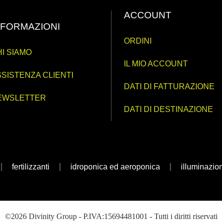
ACCOUNT
NFORMAZIONI
ORDINI
I SIAMO
IL MIO ACCOUNT
SISTENZA CLIENTI
DATI DI FATTURAZIONE
EWSLETTER
DATI DI DESTINAZIONE
fertilizzanti
idroponica ed aeroponica
illuminazio
©2026 Divinity Group - P.IVA:15694481001 - Tutti i diritti riservati