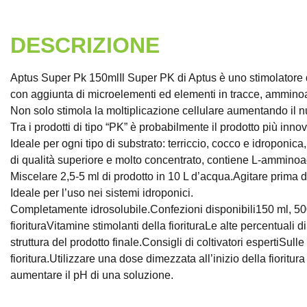
DESCRIZIONE
Aptus Super Pk 150mlIl Super PK di Aptus è uno stimolatore di 
con aggiunta di microelementi ed elementi in tracce, amminoa
Non solo stimola la moltiplicazione cellulare aumentando il num
Tra i prodotti di tipo “PK” è probabilmente il prodotto più inno
Ideale per ogni tipo di substrato: terriccio, cocco e idroponi
di qualità superiore e molto concentrato, contiene L-amminoac
Miscelare 2,5-5 ml di prodotto in 10 L d’acqua.Agitare prima d
Ideale per l’uso nei sistemi idroponici.
Completamente idrosolubile.Confezioni disponibili150 ml, 5
fiorituraVitamine stimolanti della fiorituraLe alte percentuali d
struttura del prodotto finale.Consigli di coltivatori espertiSull
fioritura.Utilizzare una dose dimezzata all’inizio della fioritu
aumentare il pH di una soluzione.