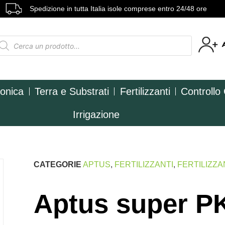
Spedizione in tutta Italia isole comprese entro 24/48 ore
ponica
Terra e Substrati
Fertilizzanti
Controllo
Irrigazione
CATEGORIE
APTUS
,
FERTILIZZANTI
,
FERTILIZZA
Aptus super P