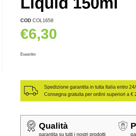
Liquid 150ml
COD
COL1658
€
6,30
Esaurito
Spedizione garantita in tutta Italia entro 24
Consegna gratuita per ordini superiori a € 
Qualità
P
garantita su tutti i nostri prodotti
pa