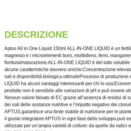
DESCRIZIONE
Aptus All in One Liquid 150ml ALL-IN-ONE LIQUID è un fertiliz
magnesio e i microelementi boro, molibdeno, ferro, manganese
fioritura/maturazione.ALL-IN-ONE LIQUID è del tutto solubile i
alcune caratteristiche davvero uniche:Concentrazione elevata:
sali e disponibilità biologica ottimaleProcesso di produzione
LIQUID ha alcuni vantaggi interessanti per chi lo usa:Economic
prodotto non è sensibile alle variazioni di pH e può essere ut
Nessun valore falsato di EC grazie all’assenza di residui di s
dei sali delle sostanze nutritive e l’impatto negativo dei clorur
APTUS.garantisce una fonte stabile di nutrizione per le pian
il giusto integratore APTUS in ogni fase dello sviluppo.può esse
utilizzato per un’ampia varietà di colture: da quelle da radici 