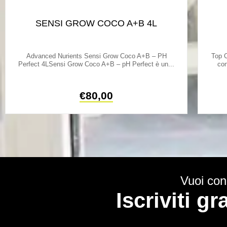
SENSI GROW COCO A+B 4L
Advanced Nurients Sensi Grow Coco A+B – PH
Top C
Perfect 4LSensi Grow Coco A+B – pH Perfect è un...
con
€
80,00
Vuoi cono
Iscriviti g