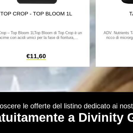
TOP CROP - TOP BLOOM 1L
T
rop – Top Bloom 1LTop Bloom di Top Crop è un
ADV. Nutrients T
cime con acidi umici per la fase di fioritura,...
ricco di micror
€
11,60
scere le offerte del listino dedicato ai nostr
ratuitamente a Divinit