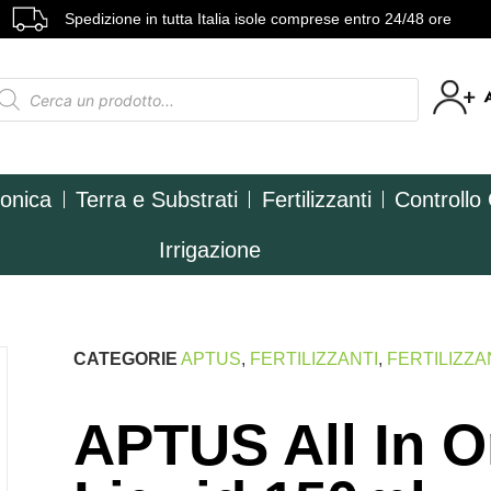
Spedizione in tutta Italia isole comprese entro 24/48 ore
ponica
Terra e Substrati
Fertilizzanti
Controllo
Irrigazione
CATEGORIE
APTUS
,
FERTILIZZANTI
,
FERTILIZZA
APTUS All In 