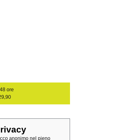
/48 ore
29,90
rivacy
cco anonimo nel pieno