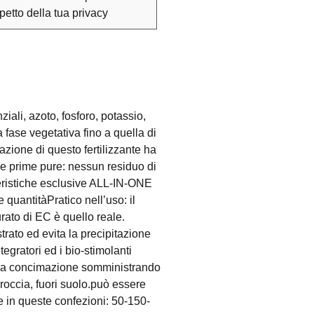
spetto della tua privacy
ali, azoto, fosforo, potassio,
ase vegetativa fino a quella di
azione di questo fertilizzante ha
ie prime pure: nessun residuo di
teristiche esclusive ALL-IN-ONE
quantitàPratico nell’uso: il
rato di EC è quello reale.
rato ed evita la precipitazione
tegratori ed i bio-stimolanti
ella concimazione somministrando
i roccia, fuori suolo.può essere
ile in queste confezioni: 50-150-