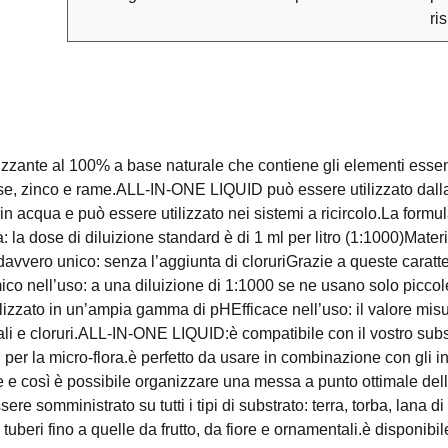
ri
zante al 100% a base naturale che contiene gli elementi essenzi
, zinco e rame.ALL-IN-ONE LIQUID può essere utilizzato dalla f
n acqua e può essere utilizzato nei sistemi a ricircolo.La formul
 la dose di diluizione standard è di 1 ml per litro (1:1000)Mater
 davvero unico: senza l’aggiunta di cloruriGrazie a queste carat
o nell’uso: a una diluizione di 1:1000 se ne usano solo piccole 
ilizzato in un’ampia gamma di pHEfficace nell’uso: il valore misu
ali e cloruri.ALL-IN-ONE LIQUID:è compatibile con il vostro subst
i per la micro-flora.è perfetto da usare in combinazione con gli in
te e così è possibile organizzare una messa a punto ottimale d
re somministrato su tutti i tipi di substrato: terra, torba, lana d
e tuberi fino a quelle da frutto, da fiore e ornamentali.è disponib