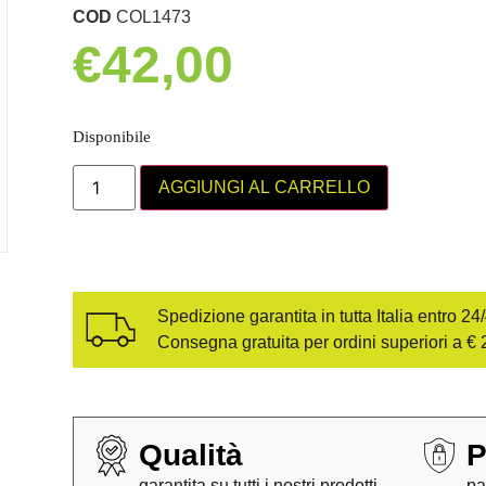
COD
COL1473
€
42,00
Disponibile
AGGIUNGI AL CARRELLO
Spedizione garantita in tutta Italia entro 24
Consegna gratuita per ordini superiori a € 
Qualità
P
garantita su tutti i nostri prodotti
pa