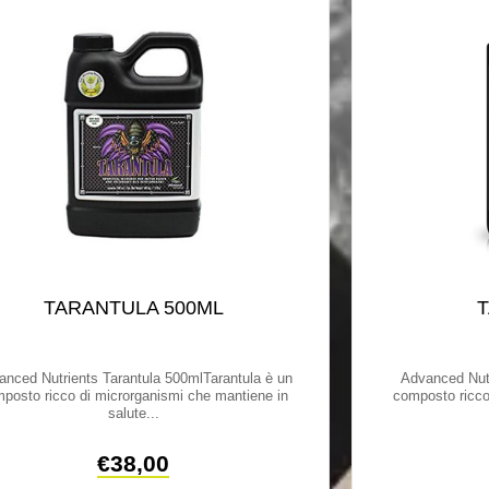
TARANTULA 500ML
T
anced Nutrients Tarantula 500mlTarantula è un
Advanced Nutr
posto ricco di microrganismi che mantiene in
composto ricco
salute...
€
38,00