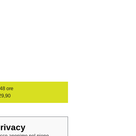
/48 ore
29,90
rivacy
cco anonimo nel pieno