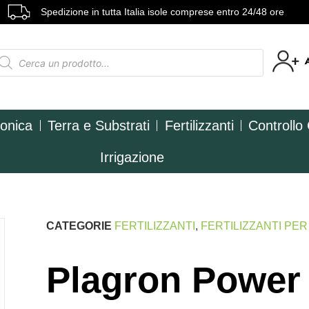
Spedizione in tutta Italia isole comprese entro 24/48 ore
ponica
Terra e Substrati
Fertilizzanti
Controllo
Irrigazione
CATEGORIE
FERTILIZZANTI
,
FERTILIZZANTI PE
Plagron Power