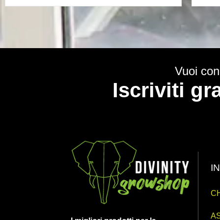
Vuoi cono
Iscriviti g
I
CH
AS