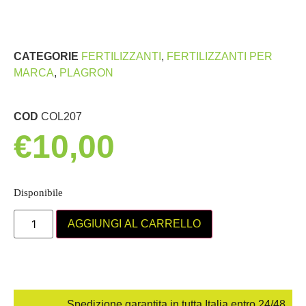
CATEGORIE
FERTILIZZANTI
,
FERTILIZZANTI PER
MARCA
,
PLAGRON
COD
COL207
€
10,00
Disponibile
AGGIUNGI AL CARRELLO
Spedizione garantita in tutta Italia entro 24/48