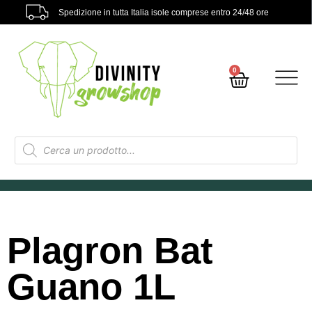
Spedizione in tutta Italia isole comprese entro 24/48 ore
0
Plagron Bat
Guano 1L