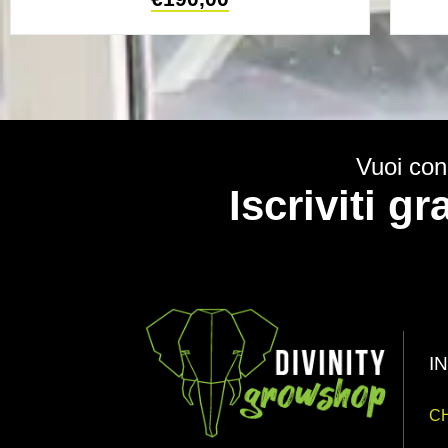
Vuoi cono
Iscriviti g
I
CH