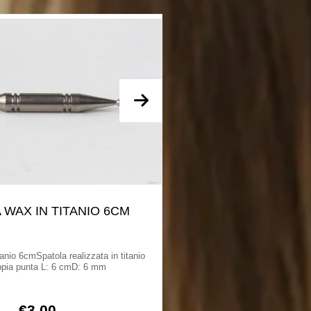
 WAX IN TITANIO 6CM
RACCORDO PER
TUB
tanio 6cmSpatola realizzata in titanio
Raccordo per BHOEsten
pia punta L: 6 cmD: 6 mm
raccolta. Raccordo per r
€
3,00
€
40,