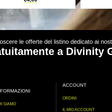
scere le offerte del listino dedicato ai nostr
ratuitamente a Divinit
ACCOUNT
NFORMAZIONI
ORDINI
I SIAMO
IL MIO ACCOUNT