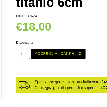
titanio 6cm
COD
FU624
€
18,00
Disponibile
AGGIUNGI AL CARRELLO
Spedizione garantita in tutta Italia entro 24
Consegna gratuita per ordini superiori a € 