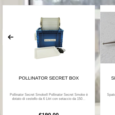
POLLINATOR SECRET BOX
S
Pollinator Secret SmokeIl Pollinator Secret Smoke è
Spato
dotato di cestello da 6 Litri con setaccio da 150...
€
190,00