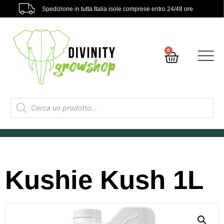
Spedizione in tutta Italia isole comprese entro 24/48 ore
0
Kushie Kush 1L