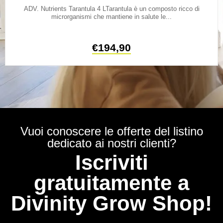
ADV. Nutrients Tarantula 4 LTarantula è un composto ricco di
microrganismi che mantiene in salute le...
€
194,90
Vuoi conoscere le offerte del listino
dedicato ai nostri clienti?
Iscriviti
gratuitamente a
Divinity Grow Shop!