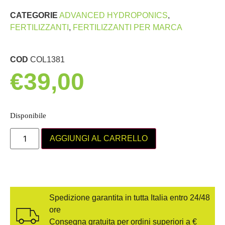
CATEGORIE
ADVANCED HYDROPONICS
,
FERTILIZZANTI
,
FERTILIZZANTI PER MARCA
COD
COL1381
€
39,00
Disponibile
AGGIUNGI AL CARRELLO
Spedizione garantita in tutta Italia entro 24/48
ore
Consegna gratuita per ordini superiori a €