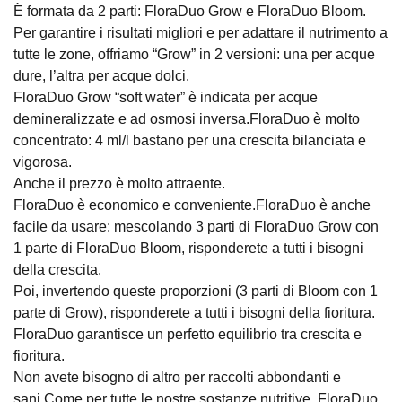
È formata da 2 parti: FloraDuo Grow e FloraDuo Bloom.
Per garantire i risultati migliori e per adattare il nutrimento a
tutte le zone, offriamo “Grow” in 2 versioni: una per acque
dure, l’altra per acque dolci.
FloraDuo Grow “soft water” è indicata per acque
demineralizzate e ad osmosi inversa.FloraDuo è molto
concentrato: 4 ml/l bastano per una crescita bilanciata e
vigorosa.
Anche il prezzo è molto attraente.
FloraDuo è economico e conveniente.FloraDuo è anche
facile da usare: mescolando 3 parti di FloraDuo Grow con
1 parte di FloraDuo Bloom, risponderete a tutti i bisogni
della crescita.
Poi, invertendo queste proporzioni (3 parti di Bloom con 1
parte di Grow), risponderete a tutti i bisogni della fioritura.
FloraDuo garantisce un perfetto equilibrio tra crescita e
fioritura.
Non avete bisogno di altro per raccolti abbondanti e
sani.Come per tutte le nostre sostanze nutritive, FloraDuo