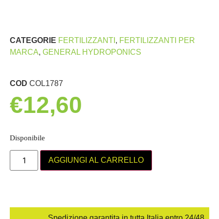
CATEGORIE
FERTILIZZANTI
,
FERTILIZZANTI PER
MARCA
,
GENERAL HYDROPONICS
COD
COL1787
€
12,60
Disponibile
AGGIUNGI AL CARRELLO
Spedizione garantita in tutta Italia entro 24/48