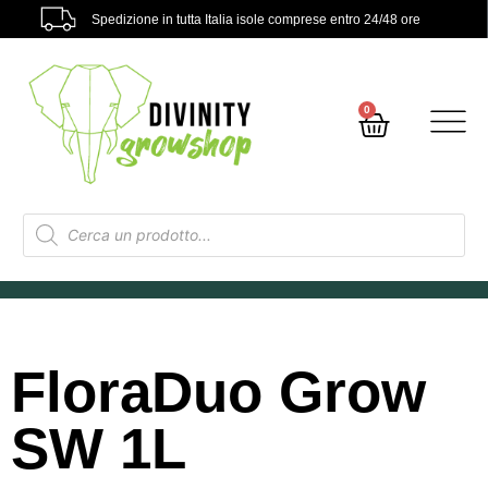
Spedizione in tutta Italia isole comprese entro 24/48 ore
0
FloraDuo Grow
SW 1L