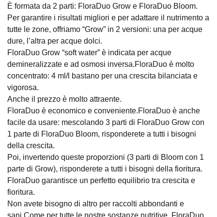
È formata da 2 parti: FloraDuo Grow e FloraDuo Bloom.
Per garantire i risultati migliori e per adattare il nutrimento a
tutte le zone, offriamo “Grow” in 2 versioni: una per acque
dure, l’altra per acque dolci.
FloraDuo Grow “soft water” è indicata per acque
demineralizzate e ad osmosi inversa.FloraDuo è molto
concentrato: 4 ml/l bastano per una crescita bilanciata e
vigorosa.
Anche il prezzo è molto attraente.
FloraDuo è economico e conveniente.FloraDuo è anche
facile da usare: mescolando 3 parti di FloraDuo Grow con
1 parte di FloraDuo Bloom, risponderete a tutti i bisogni
della crescita.
Poi, invertendo queste proporzioni (3 parti di Bloom con 1
parte di Grow), risponderete a tutti i bisogni della fioritura.
FloraDuo garantisce un perfetto equilibrio tra crescita e
fioritura.
Non avete bisogno di altro per raccolti abbondanti e
sani.Come per tutte le nostre sostanze nutritive, FloraDuo