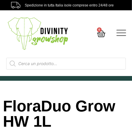
Spedizione in tutta Italia isole comprese entro 24/48 ore
0
FloraDuo Grow
HW 1L