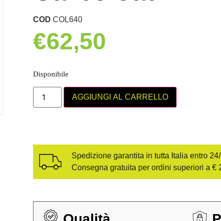
COD
COL640
€
62,50
Disponibile
AGGIUNGI AL CARRELLO
Spedizione garantita in tutta Italia entro 24
Consegna gratuita per ordini superiori a € 
Qualità
P