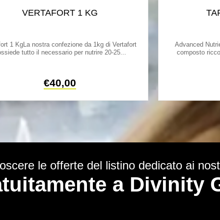
VERTAFORT 1 KG
TA
fort 1 KgLa nostra confezione da 1kg di Vertafort
Advanced Nutrie
ssiede tutto il necessario per nutrire 20-25...
composto ricco
€
40,00
scere le offerte del listino dedicato ai nostr
ratuitamente a Divinit