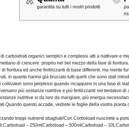
garantita su tutti i nostri prodotti
pa
ri
arboidrati organici semplici e complessi atti a riattivare e migl
smettano di crescere proprio nel bel mezzo della fase di fioritura.
di fioritura ed anche fertilizzanti di base differenti, ma niente f
i, in quanto hanno già bruciato tutti quelli che sono stati introd
 coltivatori sono perplessi quando incappano in una fase di stall
versano più sostanze nutritive e più fertilizzanti nel tentativo di 
ostanze nutritive si da loro da mangiare, più energia necessitano
ti.Quando questo accade, vedrete le foglie della vostra pianta d
zando troppi nutrienti sbagliati!Con Corboload riuscirete a portar
onibili:Carboload – 250mlCarboload – 500mlCarboload – 10LCar