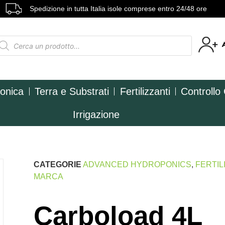
Spedizione in tutta Italia isole comprese entro 24/48 ore
ponica
Terra e Substrati
Fertilizzanti
Controllo
Irrigazione
CATEGORIE
ADVANCED HYDROPONICS
,
FERTIL
MARCA
Carboload 4L