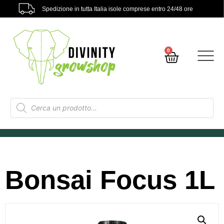
Spedizione in tutta Italia isole comprese entro 24/48 ore
0
Bonsai Focus 1L