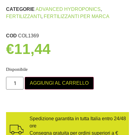
CATEGORIE
ADVANCED HYDROPONICS
,
FERTILIZZANTI
,
FERTILIZZANTI PER MARCA
COD
COL1369
€
11,44
Disponibile
AGGIUNGI AL CARRELLO
Spedizione garantita in tutta Italia entro 24/48
ore
Consegna gratuita per ordini superiori a €