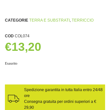
CATEGORIE
TERRA E SUBSTRATI
,
TERRICCIO
COD
COL074
€
13,20
Esaurito
Spedizione garantita in tutta Italia entro 24/48
ore
Consegna gratuita per ordini superiori a €
29,90