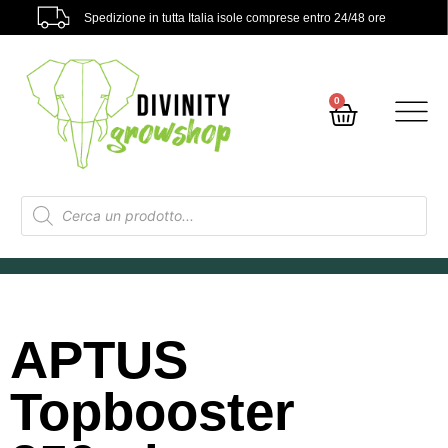
Spedizione in tutta Italia isole comprese entro 24/48 ore
0
APTUS
Topbooster