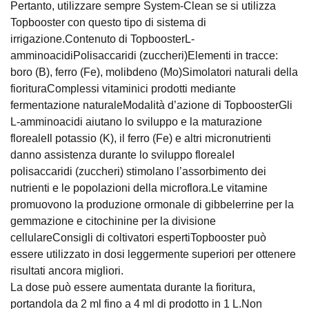
Pertanto, utilizzare sempre System-Clean se si utilizza
Topbooster con questo tipo di sistema di
irrigazione.Contenuto di TopboosterL-
amminoacidiPolisaccaridi (zuccheri)Elementi in tracce:
boro (B), ferro (Fe), molibdeno (Mo)Simolatori naturali della
fiorituraComplessi vitaminici prodotti mediante
fermentazione naturaleModalità d’azione di TopboosterGli
L-amminoacidi aiutano lo sviluppo e la maturazione
florealeIl potassio (K), il ferro (Fe) e altri micronutrienti
danno assistenza durante lo sviluppo florealeI
polisaccaridi (zuccheri) stimolano l’assorbimento dei
nutrienti e le popolazioni della microflora.Le vitamine
promuovono la produzione ormonale di gibbelerrine per la
gemmazione e citochinine per la divisione
cellulareConsigli di coltivatori espertiTopbooster può
essere utilizzato in dosi leggermente superiori per ottenere
risultati ancora migliori.
La dose può essere aumentata durante la fioritura,
portandola da 2 ml fino a 4 ml di prodotto in 1 L.Non