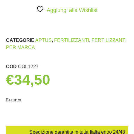
Aggiungi alla Wishlist
CATEGORIE
APTUS
,
FERTILIZZANTI
,
FERTILIZZANTI
PER MARCA
COD
COL1227
€
34,50
Esaurito
Spedizione garantita in tutta Italia entro 24/48