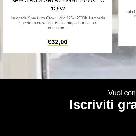
SPECTRUM GROW LIGHT 2700K 5U
125W
Telo R
2
Lampada Spectrum Grow Light 125w 2700K Lampada
spectrum grow light è una lampada a basso
consumo...
€
32,00
Vuoi cono
Iscriviti g