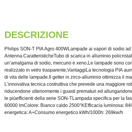
DESCRIZIONE
Philips SON-T PIA Agro 400WLampade ai vapori di sodio ad alt
Antenna.CaratteristicheTubo di scarica in alluminio policristal
un’amalgama di sodio, mercurio e xeno,Le lampade sono compl
realizzato in vetro trasparente,VantaggiLa tecnologia PIA aumen
di vita delle lampade.Il getter in zirco-alluminio ottimizza il
L’innovativa tecnica costruttiva che prevede una maggiore rob
riducendone ulteriormente i guasti prematuri ed allungandone 
le piùefficienti della serie SON-TLampada specifica per la f
60000 lmColore: Bianco caldo 2500°KEfficacia luminosa: 8
energetica: A+Consumo energetico kWh/1000h: 269kw/h