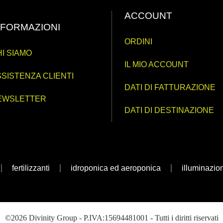
ACCOUNT
NFORMAZIONI
ORDINI
I SIAMO
IL MIO ACCOUNT
SISTENZA CLIENTI
DATI DI FATTURAZIONE
EWSLETTER
DATI DI DESTINAZIONE
fertilizzanti
idroponica ed aeroponica
illuminazio
©2026 Divinity Group - P.IVA:15694481001 - Tutti i diritti riservati