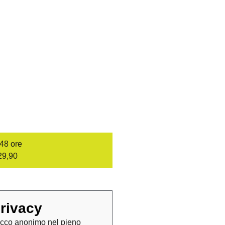
/48 ore
29,90
rivacy
cco anonimo nel pieno