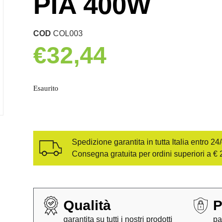
PIA 400W
COD
COL003
€
32,44
Esaurito
Spedizione garantita in tutta Italia entro 24
Consegna gratuita per ordini superiori a € 
Qualità
P
garantita su tutti i nostri prodotti
pa