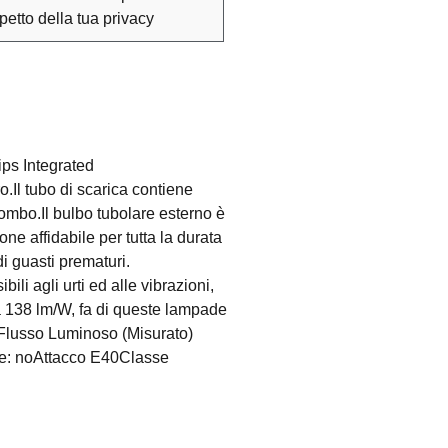
spetto della tua privacy
ips Integrated
o.Il tubo di scarica contiene
mbo.Il bulbo tubolare esterno è
ne affidabile per tutta la durata
di guasti prematuri.
i agli urti ed alle vibrazioni,
 a 138 lm/W, fa di queste lampade
lmFlusso Luminoso (Misurato)
le: noAttacco E40Classe