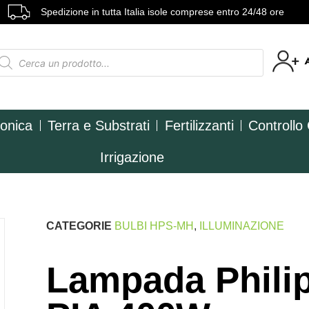
Spedizione in tutta Italia isole comprese entro 24/48 ore
ponica
Terra e Substrati
Fertilizzanti
Controllo
Irrigazione
CATEGORIE
BULBI HPS-MH
,
ILLUMINAZIONE
Lampada Phili