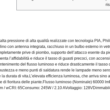
ri
a pressione di alta qualità realizzate con tecnologia PIA, Phil
lino con antenna integrata, racchiuso in un bulbo esterno in vetr
etamente prive di piombo, supporto dell’attacco esente da pio
ta l’affidabilità e riduce il tasso di guasti precoci, con accensio
 mantenimento del flusso luminoso e riduce drasticamente il tasso 
ustezza e meno punti di saldatura rende le lampade meno sensibil
la durata di vita.L’elevata efficienza luminosa, che arriva sino
ase di fioritura delle piante.Flusso luminoso (Nominale) 60000 
4lm / wCRI: 65Consumo: 245W / 2.10 AVoltaggio: 128VDimmabi