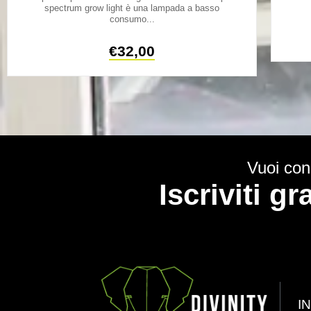
spectrum grow light è una lampada a basso
consumo...
€
32,00
Vuoi cono
Iscriviti g
I