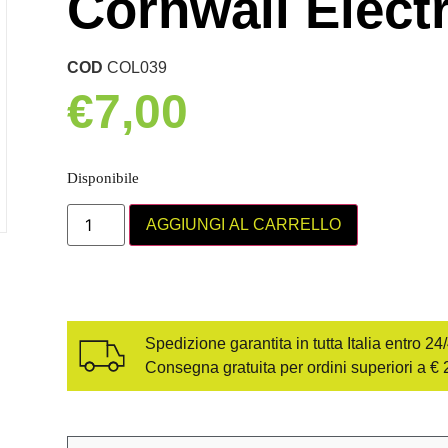
Cornwall Elect
COD
COL039
€
7,00
Disponibile
AGGIUNGI AL CARRELLO
Spedizione garantita in tutta Italia entro 24
Consegna gratuita per ordini superiori a € 