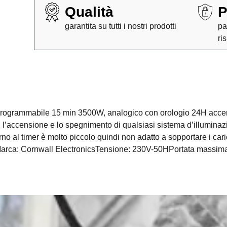
Qualità
P
garantita su tutti i nostri prodotti
pa
ri
grammabile 15 min 3500W, analogico con orologio 24H accen
ti, l’accensione e lo spegnimento di qualsiasi sistema d’illumi
nterno al timer è molto piccolo quindi non adatto a sopportare i car
:Marca: Cornwall ElectronicsTensione: 230V-50HPortata mass