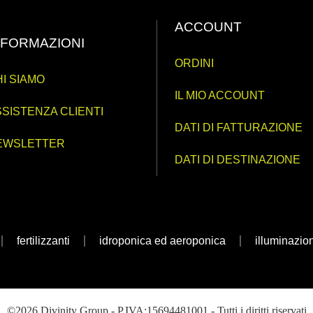
ACCOUNT
NFORMAZIONI
ORDINI
I SIAMO
IL MIO ACCOUNT
SISTENZA CLIENTI
DATI DI FATTURAZIONE
EWSLETTER
DATI DI DESTINAZIONE
fertilizzanti
idroponica ed aeroponica
illuminazio
©2026 Divinity Group - P.IVA:15694481001 - Tutti i diritti riservati