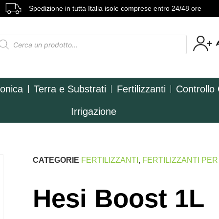
Spedizione in tutta Italia isole comprese entro 24/48 ore
ponica
Terra e Substrati
Fertilizzanti
Controllo
Irrigazione
CATEGORIE
FERTILIZZANTI
,
FERTILIZZANTI PE
Hesi Boost 1L