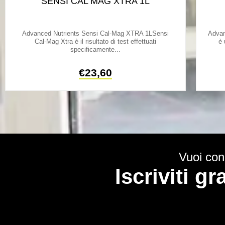
SENSI CAL MAG XTRA 1L
Advanced Nutrients Sensi Cal-Mag XTRA 1LSensi
Advan
Cal-Mag Xtra è il risultato di test effettuati
è 
specificamente...
€
23,60
Vuoi cono
Iscriviti g