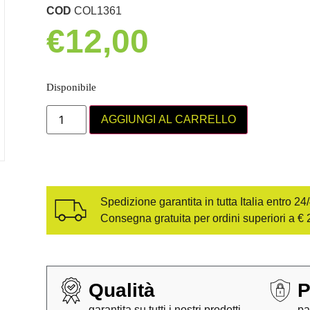
COD
COL1361
€
12,00
Disponibile
AGGIUNGI AL CARRELLO
Spedizione garantita in tutta Italia entro 24
Consegna gratuita per ordini superiori a € 
Qualità
P
garantita su tutti i nostri prodotti
pa