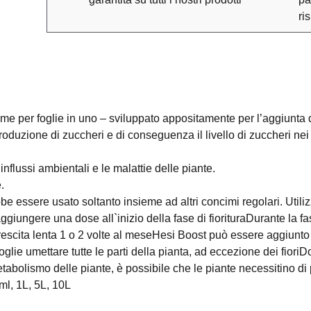
ri
me per foglie in uno – sviluppato appositamente per l’aggiunta du
roduzione di zuccheri e di conseguenza il livello di zuccheri nei 
influssi ambientali e le malattie delle piante.
.
e essere usato soltanto insieme ad altri concimi regolari. Utiliz
aggiungere una dose all`inizio della fase di fiorituraDurante la fa
rescita lenta 1 o 2 volte al meseHesi Boost può essere aggiunt
lie umettare tutte le parti della pianta, ad eccezione dei fioriDo
abolismo delle piante, è possibile che le piante necessitino di
ml, 1L, 5L, 10L