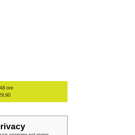
/48 ore
29,90
rivacy
cco anonimo nel pieno