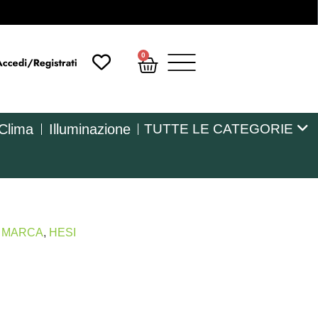
0
 Clima
Illuminazione
TUTTE LE CATEGORIE
R MARCA
,
HESI