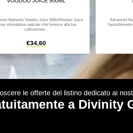
VOODOO JUICE 500ML
ced Nutrients Voodoo Juice 500mlVoodoo Juice
Advanced Nu
uno stimolatore radicale che fornisce alla tua
l’assorbimento 
coltivazione...
€
34,60
scere le offerte del listino dedicato ai nostr
ratuitamente a Divinit