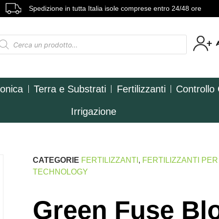
Spedizione in tutta Italia isole comprese entro 24/48 ore
ponica
Terra e Substrati
Fertilizzanti
Controllo
Irrigazione
CATEGORIE
FERTILIZZANTI
,
FERTILIZZANTI PE
TECHNOLOGY
Green Fuse Bl