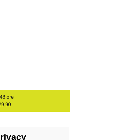
/48 ore
29,90
rivacy