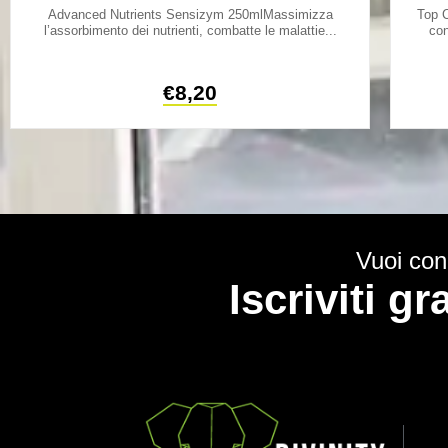
Advanced Nutrients Sensizym 250mlMassimizza
Top C
l’assorbimento dei nutrienti, combatte le malattie...
con
€
8,20
Vuoi cono
Iscriviti g