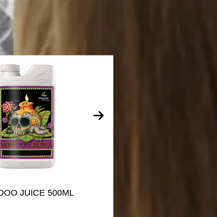
OO JUICE 500ML
VOODOO J