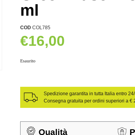
ml
COD
COL785
€
16,00
Esaurito
Spedizione garantita in tutta Italia entro 24
Consegna gratuita per ordini superiori a € 
Qualità
P