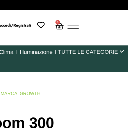
0
 Clima
Illuminazione
TUTTE LE CATEGORIE
R MARCA
,
GROWTH
oom 300