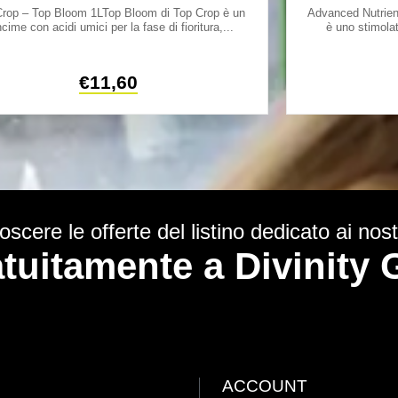
rop – Top Bloom 1LTop Bloom di Top Crop è un
Advanced Nutrien
cime con acidi umici per la fase di fioritura,...
è uno stimolat
€
11,60
scere le offerte del listino dedicato ai nostr
ratuitamente a Divinit
ACCOUNT