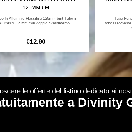
125MM 6M
bo In Alluminio Flessibile 125mm 6mt Tubo in
Tubo Fon
alluminio 125mm con doppio rivestimento...
fonoassorbente
€
12,90
scere le offerte del listino dedicato ai nostr
ratuitamente a Divinit