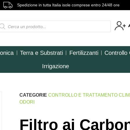
Spedizione in tutta Italia isole comprese entro 24/48 ore
ponica
Terra e Substrati
Fertilizzanti
Controllo
Irrigazione
CATEGORIE
CONTROLLO E TRATTAMENTO CLI
ODORI
Filtro ai Carbon