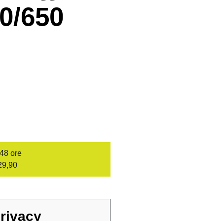
0/650
/48 ore
29,90
rivacy