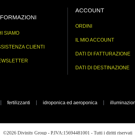
ACCOUNT
NFORMAZIONI
ORDINI
I SIAMO
IL MIO ACCOUNT
SISTENZA CLIENTI
DATI DI FATTURAZIONE
EWSLETTER
DATI DI DESTINAZIONE
fertilizzanti
idroponica ed aeroponica
illuminazio
©2026 Divinity Group - P.IVA:15694481001 - Tutti i diritti riservati