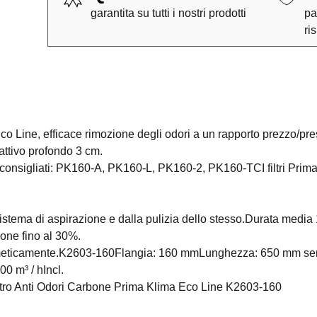
garantita su tutti i nostri prodotti
pa
ri
 Line, efficace rimozione degli odori a un rapporto prezzo/pres
 attivo profondo 3 cm.
ori consigliati: PK160-A, PK160-L, PK160-2, PK160-TCI filtri Pri
l sistema di aspirazione e dalla pulizia dello stesso.Durata media
ione fino al 30%.
a ermeticamente.K2603-160Flangia: 160 mmLunghezza: 650 mm se
0 m³ / hIncl.
ltro Anti Odori Carbone Prima Klima Eco Line K2603-160