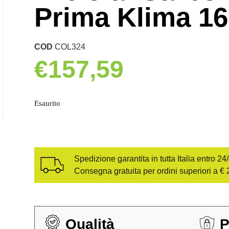
Prima Klima 16
COD
COL324
€
157,59
Esaurito
Spedizione garantita in tutta Italia entro 24
Consegna gratuita per ordini superiori a € 
Qualità
P