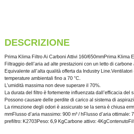
DESCRIZIONE
Prima Klima Filtro Ai Carboni Attivi 160/650mmPrima Klima Eco
Filtraggio dell’aria ad alte prestazioni con un letto di carbone
Equivalente all’alta qualità offerta da Industry Line.Ventilat
temperature ambientali fino a 70 °C.
L’umidità massima non deve superare il 70%.
La durata del filtro è fortemente influenzata dall’efficacia de
Possono causare delle perdite di carico al sistema di aspiraz
La rimozione degli odori è assicurato se la serra è chius
mmFlusso d’aria massimo: 900 m³ / hFlusso d’aria ottimale: 70
prefiltro: K2703Peso: 6,9 KgCarbone attivo: 4KgContenutoFi