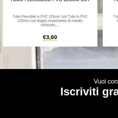
Tubo Flessibile in PVC 125mm 1mt Tubo in PVC
Tu
125mm con doppio rivestimento di metallo
rinforzato,...
€
3,60
Vuoi cono
Iscriviti g