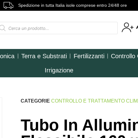
Spedizione in tutta Italia isole comprese entro 24/48 ore
ponica
Terra e Substrati
Fertilizzanti
Controllo
Irrigazione
CATEGORIE
CONTROLLO E TRATTAMENTO CLI
Tubo In Allumi