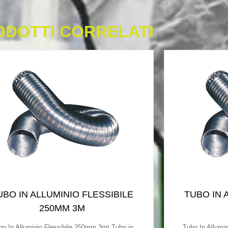
ODOTTI CORRELATI
UBO IN ALLUMINIO FLESSIBILE
TUBO IN 
250MM 3M
bo In Alluminio Flessibile 250mm 3mt Tubo in
Tubo In Allumi