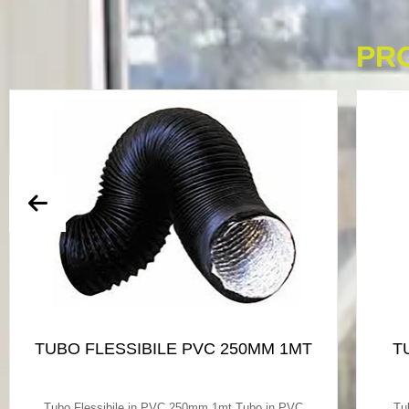
PR
TUBO FLESSIBILE PVC 250MM 1MT
T
Tubo Flessibile in PVC 250mm 1mt Tubo in PVC
Tu