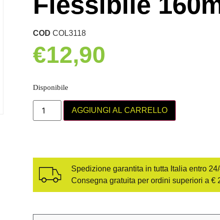
Flessibile 16
COD
COL3118
€
12,90
Disponibile
AGGIUNGI AL CARRELLO
Spedizione garantita in tutta Italia entro 24
Consegna gratuita per ordini superiori a € 