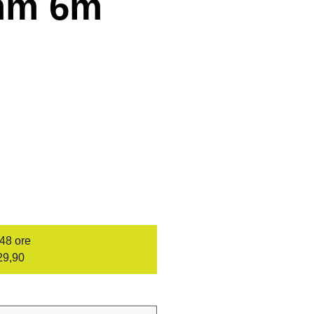
0mm 6m
/48 ore
29,90