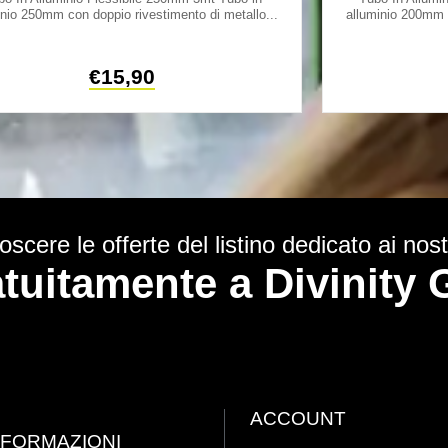
inio 250mm con doppio rivestimento di metallo...
alluminio 200mm c
€
15,90
scere le offerte del listino dedicato ai nostr
ratuitamente a Divinit
ACCOUNT
NFORMAZIONI