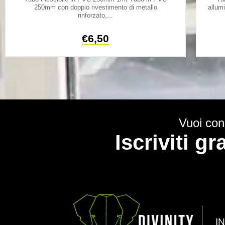
250mm con doppio rivestimento di metallo
allum
rinforzato,...
€
6,50
Vuoi cono
Iscriviti g
I