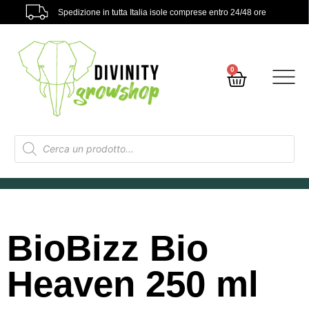
Spedizione in tutta Italia isole comprese entro 24/48 ore
0
BioBizz Bio
Heaven 250 ml