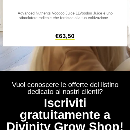
Advanced Nutrients Voodoo Juice 1LVoodoo Juice è uno
stimolatore radicale che fornisce alla tua coltivazione...
€
63,50
Vuoi conoscere le offerte del listino
dedicato ai nostri clienti?
Iscriviti
gratuitamente a
Divinity Grow Shop!