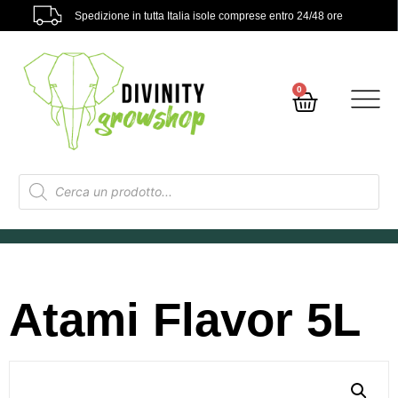
Spedizione in tutta Italia isole comprese entro 24/48 ore
0
Atami Flavor 5L