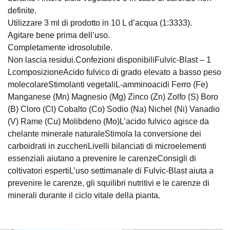
definite.
Utilizzare 3 ml di prodotto in 10 L d’acqua (1:3333).
Agitare bene prima dell’uso.
Completamente idrosolubile.
Non lascia residui.Confezioni disponibiliFulvic-Blast – 1
LcomposizioneAcido fulvico di grado elevato a basso peso
molecolareStimolanti vegetaliL-amminoacidi Ferro (Fe)
Manganese (Mn) Magnesio (Mg) Zinco (Zn) Zolfo (S) Boro
(B) Cloro (Cl) Cobalto (Co) Sodio (Na) Nichel (Ni) Vanadio
(V) Rame (Cu) Molibdeno (Mo)L’acido fulvico agisce da
chelante minerale naturaleStimola la conversione dei
carboidrati in zuccheriLivelli bilanciati di microelementi
essenziali aiutano a prevenire le carenzeConsigli di
coltivatori espertiL’uso settimanale di Fulvic-Blast aiuta a
prevenire le carenze, gli squilibri nutritivi e le carenze di
minerali durante il ciclo vitale della pianta.