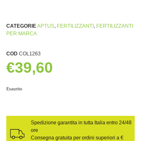
CATEGORIE
APTUS
,
FERTILIZZANTI
,
FERTILIZZANTI
PER MARCA
COD
COL1263
€
39,60
Esaurito
Spedizione garantita in tutta Italia entro 24/48
ore
Consegna gratuita per ordini superiori a €