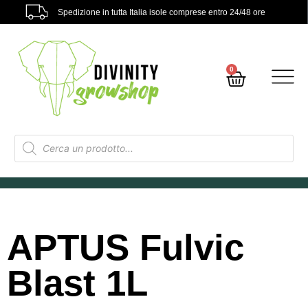
Spedizione in tutta Italia isole comprese entro 24/48 ore
0
APTUS Fulvic
Blast 1L