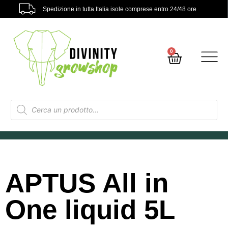
Spedizione in tutta Italia isole comprese entro 24/48 ore
0
APTUS All in
One liquid 5L