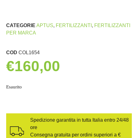
CATEGORIE
APTUS
,
FERTILIZZANTI
,
FERTILIZZANTI
PER MARCA
COD
COL1654
€
160,00
Esaurito
Spedizione garantita in tutta Italia entro 24/48
ore
Consegna gratuita per ordini superiori a €