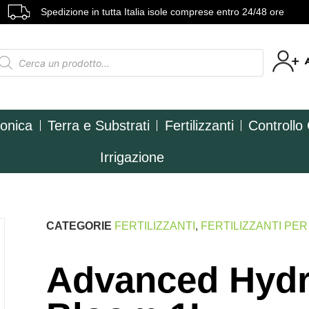
Spedizione in tutta Italia isole comprese entro 24/48 ore
ponica
Terra e Substrati
Fertilizzanti
Controllo
Irrigazione
CATEGORIE
FERTILIZZANTI
,
FERTILIZZANTI PE
Advanced Hyd