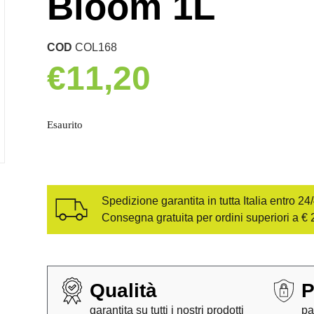
Bloom 1L
COD
COL168
€
11,20
Esaurito
Spedizione garantita in tutta Italia entro 24
Consegna gratuita per ordini superiori a € 
Qualità
P
garantita su tutti i nostri prodotti
pa