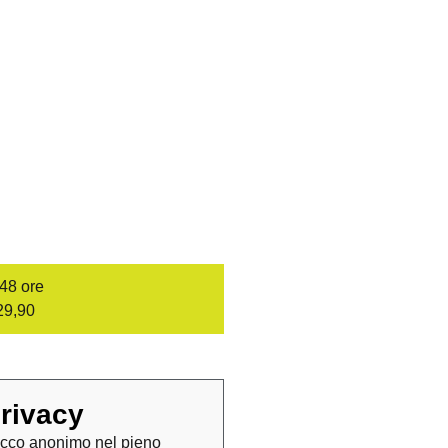
/48 ore
29,90
rivacy
cco anonimo nel pieno