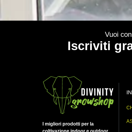
Vuoi cono
Iscriviti g
I
CH
AS
I migliori prodotti per la
coltivazione indoor e outdoor