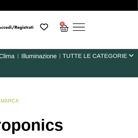
0
 Clima
Illuminazione
TUTTE LE CATEGORIE
R MARCA
roponics