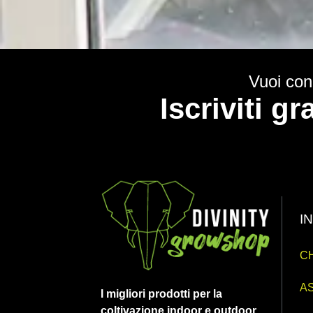
Vuoi cono
Iscriviti g
I
CH
AS
I migliori prodotti per la
coltivazione indoor e outdoor