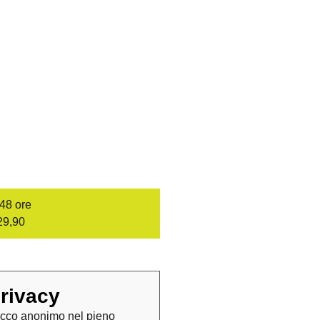
/48 ore
29,90
rivacy
cco anonimo nel pieno