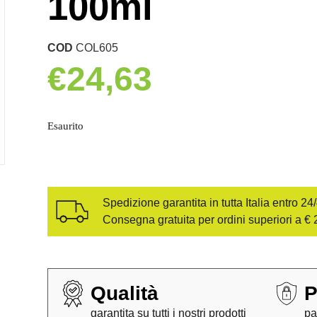
100ml
COD
COL605
€
24,63
Esaurito
Spedizione garantita in tutta Italia entro 24
Consegna gratuita per ordini superiori a € 
Qualità
P
garantita su tutti i nostri prodotti
pa