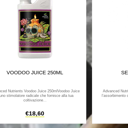
VOODOO JUICE 250ML
SE
ced Nutrients Voodoo Juice 250mlVoodoo Juice
Advanced Nutr
uno stimolatore radicale che fornisce alla tua
l’assorbimento d
coltivazione...
€
18,60