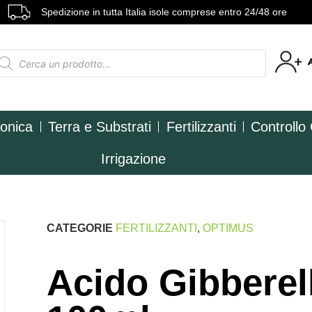
Spedizione in tutta Italia isole comprese entro 24/48 ore
ponica
Terra e Substrati
Fertilizzanti
Controllo
Irrigazione
CATEGORIE
FERTILIZZANTI
,
OPTIMUS
Acido Gibberel