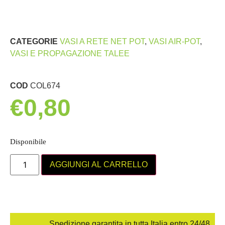
CATEGORIE
VASI A RETE NET POT
,
VASI AIR-POT
,
VASI E PROPAGAZIONE TALEE
COD
COL674
€
0,80
Disponibile
AGGIUNGI AL CARRELLO
Spedizione garantita in tutta Italia entro 24/48