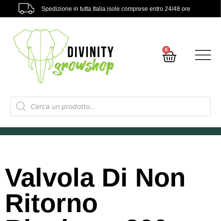
Spedizione in tutta Italia isole comprese entro 24/48 ore
0
Valvola Di Non
Ritorno